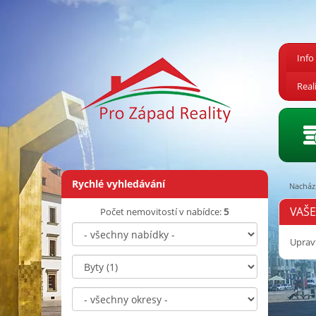
Info
Real
Rychlé vyhledávání
Nachází
VAŠ
Počet nemovitostí v nabídce:
5
Uprav