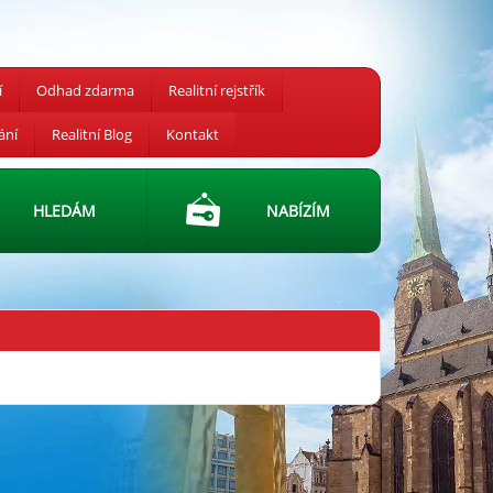
í
Odhad zdarma
Realitní rejstřík
ání
Realitní Blog
Kontakt
HLEDÁM
NABÍZÍM