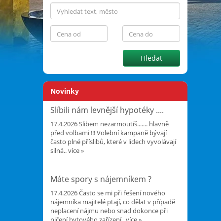
Hledat
Novinky
Slíbili nám levnější hypotéky ....
17.4.2026
Slibem nezarmoutíš....... hlavně
před volbami !!! Volební kampaně bývají
často plné příslibů, které v lidech vyvolávají
silná..
více »
Máte spory s nájemníkem ?
17.4.2026
Často se mi při řešení nového
nájemníka majitelé ptají, co dělat v případě
neplacení nájmu nebo snad dokonce při
ničení bytového zařízení..
více »