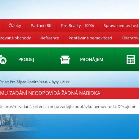
Články
Partneři RK
Pro Reality - 100%
Správa nemovitost
izované obchody
Reference
Poptávané nemovitosti
Financov
PRODEJ
PRONÁJEM
te se:
Pro Západ Realitní s.r.o.
»
Byty
»
2+kk
EMU ZADÁNÍ NEODPOVÍDÁ ŽÁDNÁ NABÍDKA
te prosím zadaná kritéria a nebo zadejte poptávku nemovitosti. Děkujeme