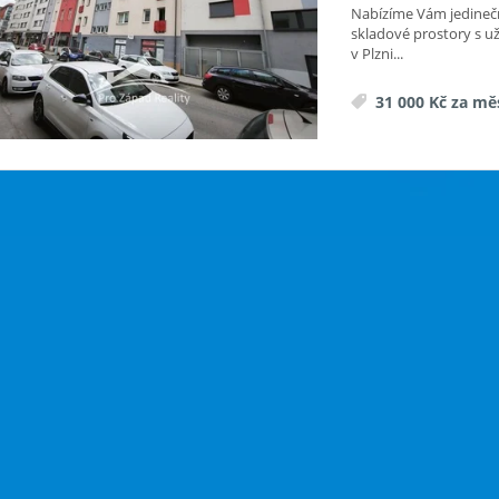
Nabízíme Vám jedinečn
skladové prostory s u
v Plzni...
31 000 Kč za mě