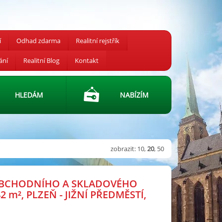
í
Odhad zdarma
Realitní rejstřík
ání
Realitní Blog
Kontakt
HLEDÁM
NABÍZÍM
zobrazit:
10
,
20
,
50
BCHODNÍHO A SKLADOVÉHO
42
m²
, PLZEŇ - JIŽNÍ PŘEDMĚSTÍ,