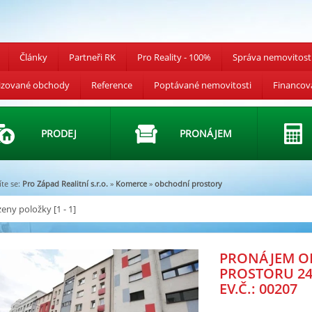
Články
Partneři RK
Pro Reality - 100%
Správa nemovitost
izované obchody
Reference
Poptávané nemovitosti
Financov
PRODEJ
PRONÁJEM
te se:
Pro Západ Realitní s.r.o.
»
Komerce
»
obchodní prostory
eny položky [1 - 1]
PRONÁJEM O
PROSTORU 2
EV.Č.: 00207