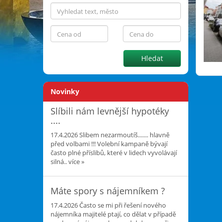
Hledat
Novinky
Slíbili nám levnější hypotéky
....
17.4.2026
Slibem nezarmoutíš....... hlavně
před volbami !!! Volební kampaně bývají
často plné příslibů, které v lidech vyvolávají
silná..
více »
Máte spory s nájemníkem ?
17.4.2026
Často se mi při řešení nového
nájemníka majitelé ptají, co dělat v případě