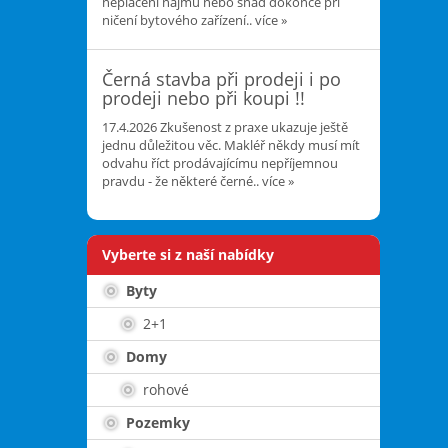
neplacení nájmu nebo snad dokonce při
ničení bytového zařízení..
více »
Černá stavba při prodeji i po
prodeji nebo při koupi !!
17.4.2026
Zkušenost z praxe ukazuje ještě
jednu důležitou věc. Makléř někdy musí mít
odvahu říct prodávajícímu nepříjemnou
pravdu - že některé černé..
více »
Vyberte si z naší nabídky
Byty
2+1
Domy
rohové
Pozemky