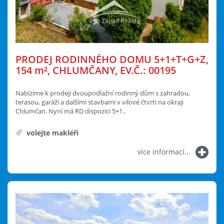
PRODEJ RODINNÉHO DOMU 5+1+T+G+Z,
154
m²
, CHLUMČANY, EV.Č.: 00195
Nabízíme k prodeji dvoupodlažní rodinný dům s zahradou,
terasou, garáží a dalšími stavbami v vilové čtvrti na okraji
Chlumčan. Nyní má RD dispozici 5+1..
volejte makléři
více informací...