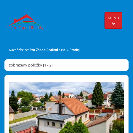
MENU
Nacházíte se:
Pro Západ Realitní s.r.o.
»
Prodej
zobrazeny položky [1 - 2]