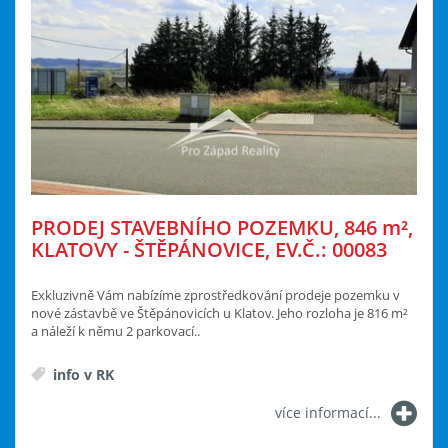
PRODEJ STAVEBNÍHO POZEMKU, 846
m²
,
KLATOVY - ŠTĚPÁNOVICE, EV.Č.: 00083
Exkluzivně Vám nabízíme zprostředkování prodeje pozemku v
nové zástavbě ve Štěpánovicích u Klatov. Jeho rozloha je 816 m²
a náleží k němu 2 parkovací..
info v RK
více informací...