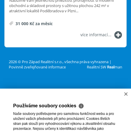
Nabízíme Vám jedinečnou příležitost pronajmout si moderní
obchodní a skladové prostory s užitnou plochou 242 m² v
atraktivní lokalitě Poděbradova v Plzni...
31 000 Kč za měsíc
více informací...
2026 © Pro Západ Realitní s.r.o., všechna práva vyhrazena |
Povinně zveřejňované informace
Realitní SW
Real
man
×
Používáme soubory cookies
ℹ
Naše soubory potřebujeme pro samotnou funkčnost webu a pro
uložení vašich předvoleb při jeho procházení. Cookies třetích
stran pak slouží pro vyhodnocování výkonu a zkvalitnění obsahu
prezentace. Nejsou určeny k identifikaci návštěvníka jako