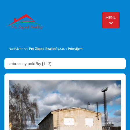
MENU
Nacházíte se:
Pro Západ Realitní s.r.o.
»
Pronájem
zobrazeny položky [1 - 3]