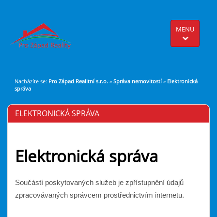
MENU
Nacházíte se:
Pro Západ Realitní s.r.o.
»
Správa nemovitostí
»
Elektronická
správa
ELEKTRONICKÁ SPRÁVA
Elektronická správa
Součástí poskytovaných služeb je zpřístupnění údajů
zpracovávaných správcem prostřednictvím internetu.