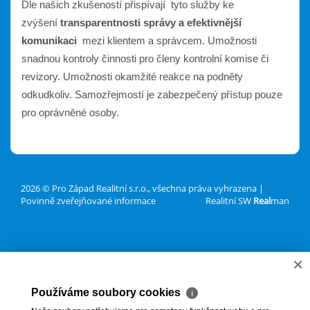
Dle našich zkušeností přispívají tyto služby ke
zvýšení
transparentnosti správy a
efektivnější
komunikaci
mezi klientem a správcem. Umožnosti
snadnou kontroly činnosti pro členy kontrolní komise či
revizory. Umožnosti okamžité reakce na podněty
odkudkoliv. Samozřejmostí je zabezpečený přístup pouze
pro oprávněné osoby.
2026 © Pro Západ Realitní s.r.o., všechna práva vyhrazena |
Povinně zveřejňované informace
Realitní SW
Real
man
×
Používáme soubory cookies
ℹ