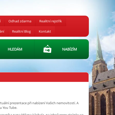
í
Odhad zdarma
Realitní rejstřík
ání
Realitní Blog
Kontakt
HLEDÁM
NABÍZÍM
irtuální prezentace při nabízení Vašich nemovitostí. A
álu You Tube.
ovníka pana Milana Váchala, na jehož www stránky se