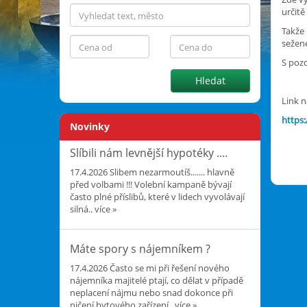
určitě
Takže 
sežen
S poz
Hledat
M. 
Link n
https:
Novinky
Slíbili nám levnější hypotéky ....
17.4.2026
Slibem nezarmoutíš....... hlavně
před volbami !!! Volební kampaně bývají
často plné příslibů, které v lidech vyvolávají
silná..
více »
Máte spory s nájemníkem ?
17.4.2026
Často se mi při řešení nového
nájemníka majitelé ptají, co dělat v případě
neplacení nájmu nebo snad dokonce při
ničení bytového zařízení..
více »