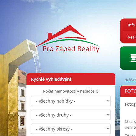
Info
Real
Rychlé vyhledávání
Nachází
FOTO
Počet nemovitostí v nabídce:
5
Fotogr
Mezi v
není t
Zde v