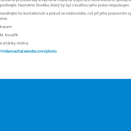
 podívejte. Neznáme člověka, který by byl s kvalitou jeho práce nespokojen.
neváhejte ho kontaktovat a pokud se nedovoláte, což při jeho pracovním vy
eme.
dravem
Kovářík
a stránky mistra:
//milanvachal.wixsite.com/photo