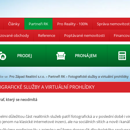
Články
Partneři RK
Pro Reality - 100%
Správa nemovitost
izované obchody
Reference
Poptávané nemovitosti
Financov
PRODEJ
PRONÁJEM
te se:
Pro Západ Realitní s.r.o.
»
Partneři RK
»
Fotografické služby a virtuální prohlídky
GRAFICKÉ SLUŽBY A VIRTUÁLNÍ PROHLÍDKY
af, který se neodmítá
elmi důležitou část realitních služeb patří fotografická a v poslední době i v
o jenom na klasické internetové inzerci, ale na sociálních sítích a nově i kan
yužíváme profesionály a zejména můžeme doporučit dlouholetého spoluprac