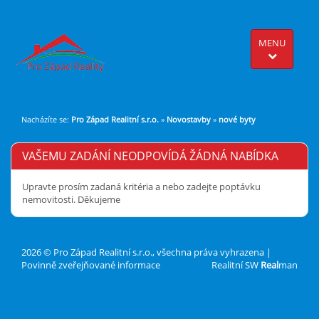
MENU
Nacházíte se:
Pro Západ Realitní s.r.o.
»
Novostavby
»
nové byty
VAŠEMU ZADÁNÍ NEODPOVÍDÁ ŽÁDNÁ NABÍDKA
Upravte prosím zadaná kritéria a nebo zadejte poptávku
nemovitosti. Děkujeme
2026 © Pro Západ Realitní s.r.o., všechna práva vyhrazena |
Povinně zveřejňované informace
Realitní SW
Real
man