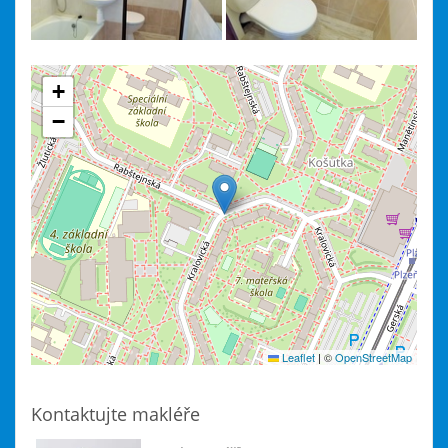
+
−
Leaflet
|
©
OpenStreetMap
Kontaktujte makléře