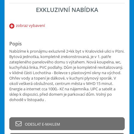
EXKLUZIVNÍ NABÍDKA
zobraz vybavení
Popis
Nabízíme k pronájmu exluzivně 2+kk byt v Kralovické ulici v Plzni.
Bytová jednotka, kompletně zrekonstrovaná, je v 1. patře
zatepleného panelového domu s výtahem. Nová koupelna, wc,
kuchyňská linka, PVC podlahy. Dům je kompletně revitalizovaný,
v klidné části Lochotína - Bolevce s plastovýmí okny na východ.
Ohřev vody a topení je dálkové, v kuchyni plynový sporák. V
okolí veškerá obslužnost, centrum města v MHD 15 minut.
Energie a internet cca 1000,- Kč na nájemníka. UPC a satelit a
sklep k dispozici, před domem je parkovací dům. Volný po
dohodě v listopadu .
ODESLAT E-MAILEM