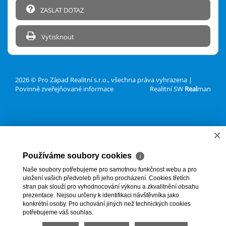
ZASLAT DOTAZ
Vytisknout
2026 © Pro Západ Realitní s.r.o., všechna práva vyhrazena |
Povinně zveřejňované informace
Realitní SW
Real
man
×
Používáme soubory cookies
ℹ
Naše soubory potřebujeme pro samotnou funkčnost webu a pro
uložení vašich předvoleb při jeho procházení. Cookies třetích
stran pak slouží pro vyhodnocování výkonu a zkvalitnění obsahu
prezentace. Nejsou určeny k identifikaci návštěvníka jako
konkrétní osoby. Pro uchování jiných než technických cookies
potřebujeme váš souhlas.