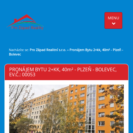
MENU
Nacházíte se:
Pro Západ Realitní s.r.o.
»
Pronájem Bytu 2+kk, 40m² - Plzeň -
Bolevec
PRONÁJEM BYTU 2+KK, 40
m²
- PLZEŇ - BOLEVEC,
EV.Č.: 00053