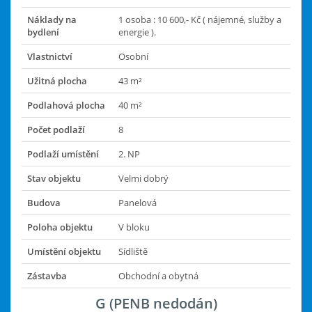
Náklady na
1 osoba : 10 600,- Kč ( nájemné, služby a
bydlení
energie ).
Vlastnictví
Osobní
Užitná plocha
43 m²
Podlahová plocha
40 m²
Počet podlaží
8
Podlaží umístění
2. NP
Stav objektu
Velmi dobrý
Budova
Panelová
Poloha objektu
V bloku
Umístění objektu
Sídliště
Zástavba
Obchodní a obytná
G (PENB nedodán)