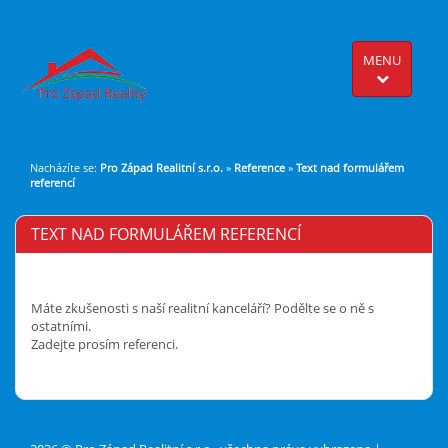
MENU
Nacházíte se:
Pro Západ Realitní s.r.o.
»
Reference
»
Text nad formulářem
referencí
TEXT NAD FORMULÁŘEM REFERENCÍ
Máte zkušenosti s naší realitní kanceláří? Podělte se o ně s
ostatními.
Zadejte prosím referenci.