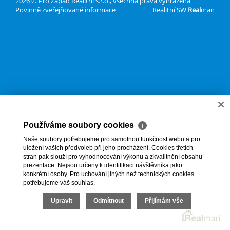
2026 © Pro Západ Realitní s.r.o., všechna práva vyhrazena |
Povinně zveřejňované informace
Realitní SW
Real
man
×
Používáme soubory cookies
ℹ
Naše soubory potřebujeme pro samotnou funkčnost webu a pro
uložení vašich předvoleb při jeho procházení. Cookies třetích
stran pak slouží pro vyhodnocování výkonu a zkvalitnění obsahu
prezentace. Nejsou určeny k identifikaci návštěvníka jako
konkrétní osoby. Pro uchování jiných než technických cookies
potřebujeme váš souhlas.
Upravit
Odmítnout
Přijímám vše