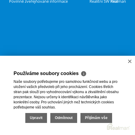
Povinně zveřejňované informace
Realitní SW
Real
man
×
Používáme soubory cookies
ℹ
Naše soubory potřebujeme pro samotnou funkčnost webu a pro
uložení vašich předvoleb při jeho procházení. Cookies třetích
stran pak slouží pro vyhodnocování výkonu a zkvalitnění obsahu
prezentace. Nejsou určeny k identifikaci návštěvníka jako
konkrétní osoby. Pro uchování jiných než technických cookies
potřebujeme váš souhlas.
Upravit
Odmítnout
Přijímám vše