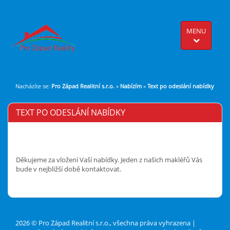
MENU
Nacházíte se:
Pro Západ Realitní s.r.o.
»
Nabízím
»
Text po odeslání nabídky
TEXT PO ODESLÁNÍ NABÍDKY
Děkujeme za vložení Vaší nabídky. Jeden z našich makléřů Vás
bude v nejbližší době kontaktovat.
2026 © Pro Západ Realitní s.r.o., všechna práva vyhrazena |